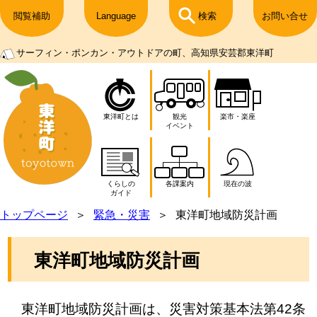
閲覧補助
Language
検索
お問い合せ
サーフィン・ポンカン・アウトドアの町、高知県安芸郡東洋町
東洋町とは
観光
楽市・楽座
イベント
くらしの
各課案内
現在の波
ガイド
トップページ
緊急・災害
東洋町地域防災計画
東洋町地域防災計画
東洋町地域防災計画は、災害対策基本法第42条