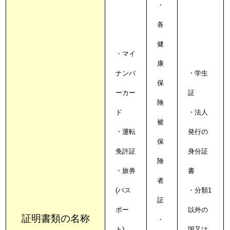
・
各
健
・マイ
康
ナンバ
・学生
保
ーカー
証
険
ド
・法人
被
・運転
発行の
保
免許証
身分証
険
・旅券
書
者
(パス
・分類1
証
ポー
以外の
証明書類の名称
・
ト)
国又は