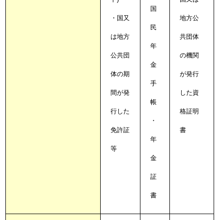
国
・国又
地方公
民
は地方
共団体
年
公共団
の機関
金
体の期
が発行
手
間が発
した資
帳
行した
格証明
・
免許証
書
年
等
金
証
書