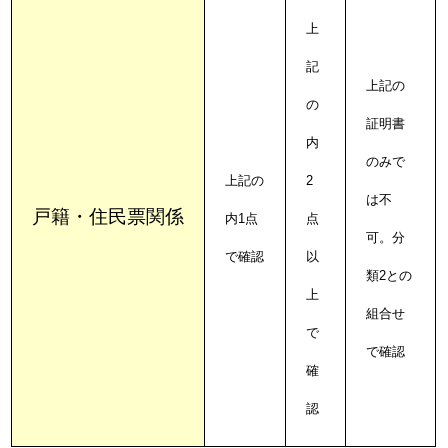
上
記
上記の
の
証明書
内
のみで
上記の
2
は不
戸籍・住民票関係
内1点
点
可。分
で確認
以
類2との
上
組合せ
で
で確認
確
認