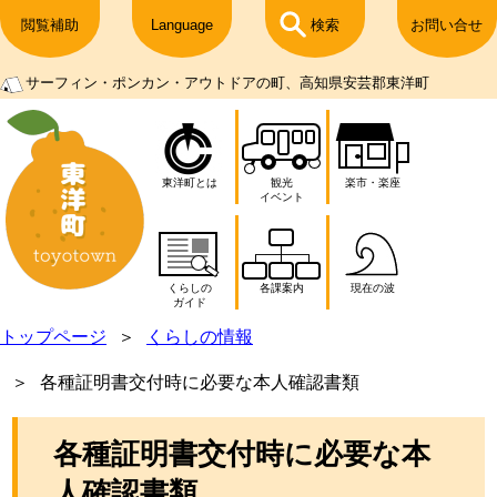
閲覧補助
Language
検索
お問い合せ
サーフィン・ポンカン・アウトドアの町、高知県安芸郡東洋町
東洋町とは
観光
楽市・楽座
イベント
くらしの
各課案内
現在の波
ガイド
トップページ
くらしの情報
各種証明書交付時に必要な本人確認書類
各種証明書交付時に必要な本
人確認書類