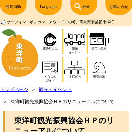
閲覧補助
Language
検索
お問い合せ
サーフィン・ポンカン・アウトドアの町、高知県安芸郡東洋町
東洋町とは
観光
楽市・楽座
イベント
くらしの
各課案内
現在の波
ガイド
トップページ
観光・イベント
東洋町観光振興協会ＨＰのリニューアルについて
東洋町観光振興協会ＨＰのリ
ニューアルについて