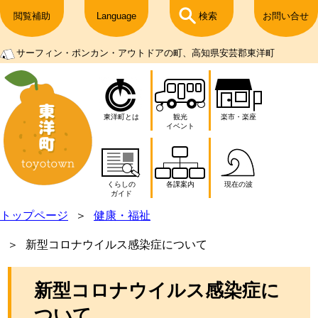
閲覧補助
Language
検索
お問い合せ
サーフィン・ポンカン・アウトドアの町、高知県安芸郡東洋町
東洋町とは
観光
楽市・楽座
イベント
くらしの
各課案内
現在の波
ガイド
トップページ
健康・福祉
新型コロナウイルス感染症について
新型コロナウイルス感染症に
ついて