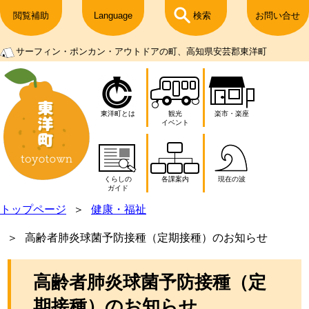
閲覧補助
Language
検索
お問い合せ
サーフィン・ポンカン・アウトドアの町、高知県安芸郡東洋町
東洋町とは
観光
楽市・楽座
イベント
くらしの
各課案内
現在の波
ガイド
トップページ
健康・福祉
高齢者肺炎球菌予防接種（定期接種）のお知らせ
高齢者肺炎球菌予防接種（定
期接種）のお知らせ